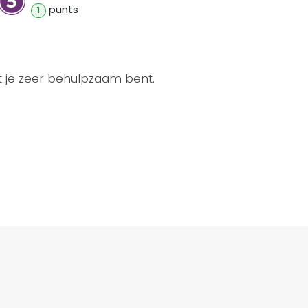
punt
s
1
 je zeer behulpzaam bent.