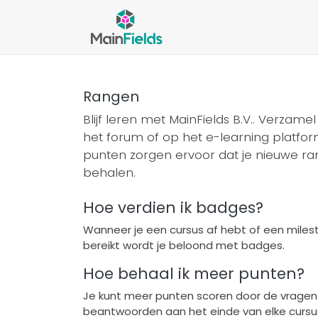
Overslaan naar inhoud
Nieuws
Over ons
On
Rangen
Blijf leren met MainFields B.V.. Verzame
het forum of op het e-learning platfo
punten zorgen ervoor dat je nieuwe ra
behalen.
Hoe verdien ik badges?
Wanneer je een cursus af hebt of een mile
bereikt wordt je beloond met badges.
Hoe behaal ik meer punten?
Je kunt meer punten scoren door de vragen
beantwoorden aan het einde van elke cursus