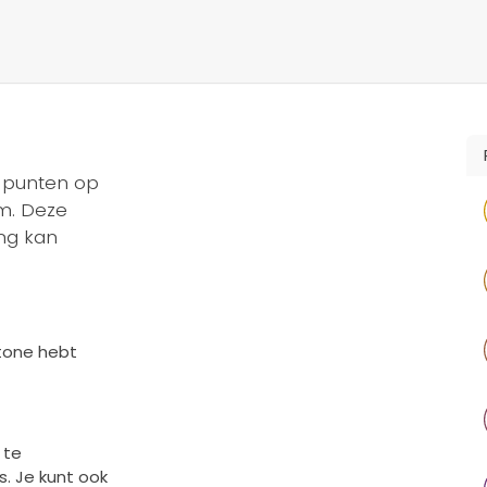
s Team
Diensten
Producten
Partners
Referenties
l punten op
rm. Deze
ng kan
stone hebt
 te
. Je kunt ook